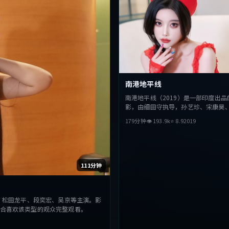
南港地平线
南港地平线（2019）是一部印度出品
影，由细田守执导，孙艺珍、宋康昊
等主演。影片在叙事与视听上力求突
179分钟
👁
193.9
k
⭐
8.9
2019
性与抉择，节奏张弛有度，适合喜欢
众完整观看。
111分钟
，松田龙平、段奕宏、吴京等主演。影
合喜欢该类型的观众完整观看。