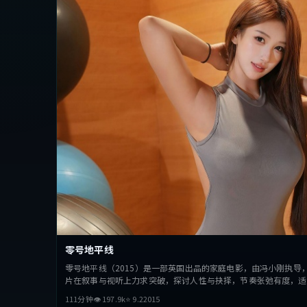
零号地平线
零号地平线（2015）是一部英国出品的家庭电影，由冯小刚执导
片在叙事与视听上力求突破，探讨人性与抉择，节奏张弛有度，适
111分钟
👁
197.9
k
⭐
9.2
2015