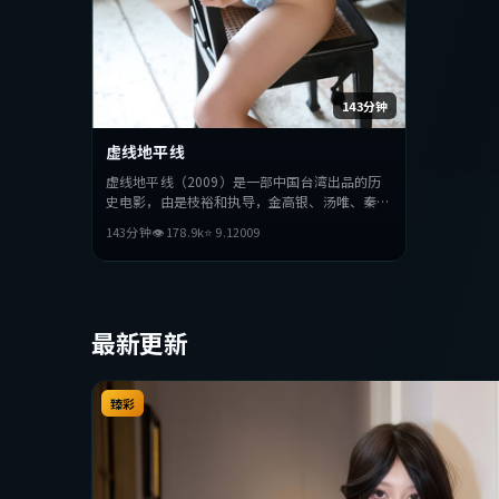
143分钟
虚线地平线
虚线地平线（2009）是一部中国台湾出品的历
史电影，由是枝裕和执导，金高银、汤唯、秦昊
等主演。影片在叙事与视听上力求突破，探讨人
143分钟
👁
178.9
k
⭐
9.1
2009
性与抉择，节奏张弛有度，适合喜欢该类型的观
众完整观看。
最新更新
臻彩