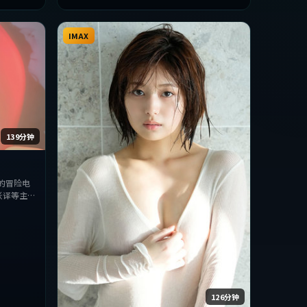
IMAX
139分钟
的冒险电
张译等主
探讨人性与
型的观众完
126分钟