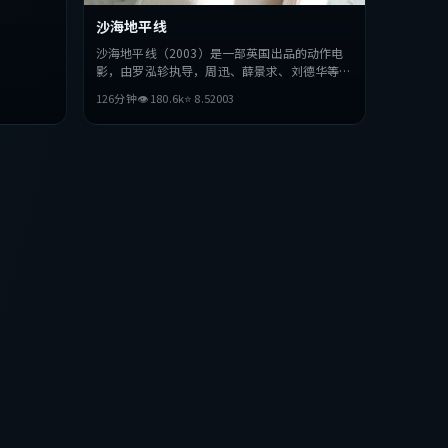
沙海地平线
沙海地平线（2003）是一部英国出品的动作电
影，由罗泓轸执导，周迅、薛景求、刘德华等主
演。影片在叙事与视听上力求突破，探讨人性与
126分钟
👁
180.6
k
⭐
8.5
2003
抉择，节奏张弛有度，适合喜欢该类型的观众完
整观看。