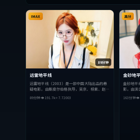
IMAX
高分
89分钟
远雷地平线
金砂地
远雷地平线（2003）是一部中国大陆出品的悬
金砂地平
疑电影，由斯皮尔伯格执导，吴京、杨紫、赵丽
影，由滨
颖等主演。影片在叙事与视听上力求突破，探讨
主演。影
89分钟
👁
191.7
k
⭐
7.7
2003
163分钟

人性与抉择，节奏张弛有度，适合喜欢该类型的
与抉择，
观众完整观看。
完整观看