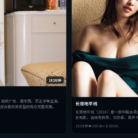
182分钟
，役所广司、周冬雨、河正宇等主演。
长夜地平线
适合喜欢该类型的观众完整观看。
长夜地平线（2016）是一部中国台湾
史电影，由徐克执导，刘亦菲、易烊
银等主演。影片在叙事与视听上力求
151分钟
👁
139.0
k
⭐
8.9
2016
人性与抉择，节奏张弛有度，适合喜
观众完整观看。