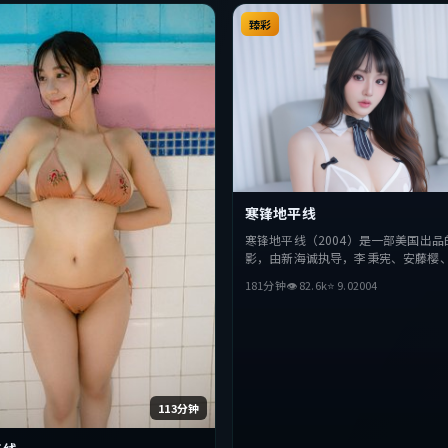
臻彩
寒锋地平线
寒锋地平线（2004）是一部美国出品
影，由新海诚执导，李秉宪、安藤樱
主演。影片在叙事与视听上力求突破
181分钟
👁
82.6
k
⭐
9.0
2004
与抉择，节奏张弛有度，适合喜欢该
完整观看。
113分钟