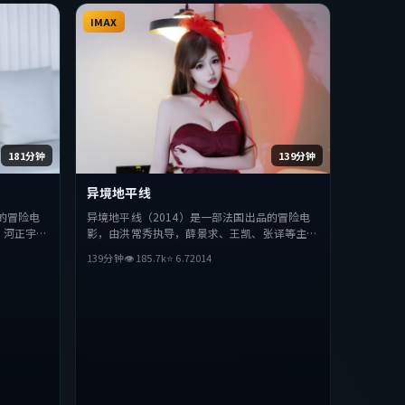
IMAX
181分钟
139分钟
异境地平线
的冒险电
异境地平线（2014）是一部法国出品的冒险电
、河正宇等
影，由洪常秀执导，薛景求、王凯、张译等主
，探讨人性
演。影片在叙事与视听上力求突破，探讨人性与
139分钟
👁
185.7
k
⭐
6.7
2014
类型的观众
抉择，节奏张弛有度，适合喜欢该类型的观众完
整观看。