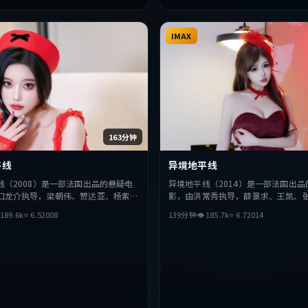
IMAX
163分钟
平线
异境地平线
线（2008）是一部法国出品的悬疑电
异境地平线（2014）是一部法国出品
口龙介执导，梁朝伟、赞达亚、杨紫等
影，由洪常秀执导，薛景求、王凯、
片在叙事与视听上力求突破，探讨人性
演。影片在叙事与视听上力求突破，

189.6
k
⭐
6.5
2008
139分钟
👁
185.7
k
⭐
6.7
2014
节奏张弛有度，适合喜欢该类型的观众
抉择，节奏张弛有度，适合喜欢该类
。
整观看。