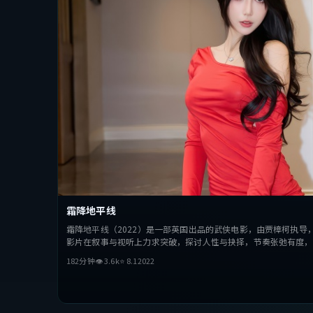
霜降地平线
霜降地平线（2022）是一部英国出品的武侠电影，由贾樟柯执导
影片在叙事与视听上力求突破，探讨人性与抉择，节奏张弛有度，
182分钟
👁
3.6
k
⭐
8.1
2022