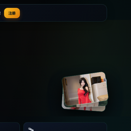
录
注册
🎬