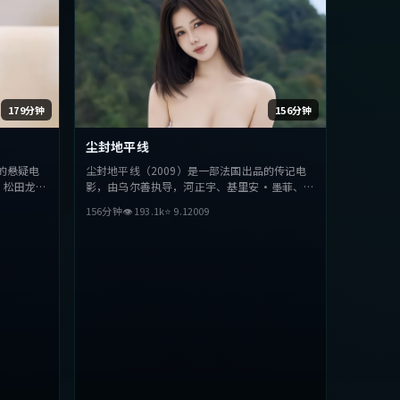
179分钟
156分钟
尘封地平线
的悬疑电
尘封地平线（2009）是一部法国出品的传记电
、松田龙平
影，由乌尔善执导，河正宇、基里安·墨菲、妻
破，探讨人
夫木聪等主演。影片在叙事与视听上力求突破，
156分钟
👁
193.1
k
⭐
9.1
2009
该类型的观
探讨人性与抉择，节奏张弛有度，适合喜欢该类
型的观众完整观看。