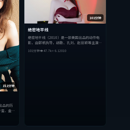
101分钟
绝密地平线
绝密地平线（2010）是一部美国出品的动作电
影，由郭帆执导，胡歌、孔刘、赵丽颖等主演。
影片在叙事与视听上力求突破，探讨人性与抉
101分钟
👁
47.7
k
⭐
6.1
2010
择，节奏张弛有度，适合喜欢该类型的观众完整
观看。
151分钟
出品的历
千玺、金高
突破，探讨
欢该类型的