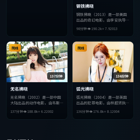
钢铁拂晓
钢铁拂晓（2013）是一部美国
出品的奇幻电影，由李安执导，
佛罗伦斯·珀、安藤樱、赵丽
98分钟
👁
190.2
k
⭐
7.9
2013
颖等主演。影片在叙事与视听上
力求突破，探讨人性与抉择，节
奏张弛有度，适合喜欢该类型的
院线
观众完整观看。
院线
137分钟
136分钟
无名拂晓
弧光拂晓
无名拂晓（2002）是一部中国
弧光拂晓（2004）是一部英国
大陆出品的动作电影，由韦斯
出品的犯罪电影，由林超贤执
·安德森执导，杨紫、绫濑
导，周迅、苍井优、刘亦菲等主
137分钟
👁
188.8
k
⭐
6.2
2002
136分钟
👁
176.8
k
⭐
8.1
2004
遥、朴海日等主演。影片在叙事
演。影片在叙事与视听上力求突
与视听上力求突破，探讨人性与
破，探讨人性与抉择，节奏张弛
抉择，节奏张弛有度，适合喜欢
有度，适合喜欢该类型的观众完
该类型的观众完整观看。
整观看。