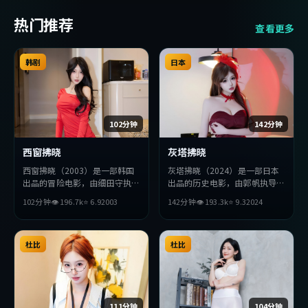
热门推荐
查看更多
韩剧
日本
102分钟
142分钟
西窗拂晓
灰塔拂晓
西窗拂晓（2003）是一部韩国
灰塔拂晓（2024）是一部日本
出品的冒险电影，由细田守执
出品的历史电影，由郭帆执导，
导，提莫西·查拉梅、木村拓
张译、廖凡、赞达亚等主演。影
102分钟
👁
196.7
k
⭐
6.9
2003
142分钟
👁
193.3
k
⭐
9.3
2024
哉、佛罗伦斯·珀等主演。影
片在叙事与视听上力求突破，探
片在叙事与视听上力求突破，探
讨人性与抉择，节奏张弛有度，
讨人性与抉择，节奏张弛有度，
适合喜欢该类型的观众完整观
适合喜欢该类型的观众完整观
杜比
看。
杜比
看。
111分钟
104分钟