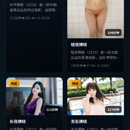
外环拂晓（2018）是一部中国
香港出品的传记电影，由郭帆执
导，赵丽颖、孙艺珍、长泽雅美
111分钟
👁
191.4
k
⭐
6.4
2018
等主演。影片在叙事与视听上力
求突破，探讨人性与抉择，节奏
张弛有度，适合喜欢该类型的观
106分钟
众完整观看。
暗夜拂晓
暗夜拂晓（2019）是一部法国
出品的爱情电影，由朴赞郁执
导，赞达亚、梁朝伟、章子怡等
106分钟
👁
37.5
k
⭐
9.2
2019
主演。影片在叙事与视听上力求
突破，探讨人性与抉择，节奏张
弛有度，适合喜欢该类型的观众
完结
完整观看。
院线
111分钟
137分钟
长夜拂晓
无名拂晓
长夜拂晓（2022）是一部中国
无名拂晓（2002）是一部中国