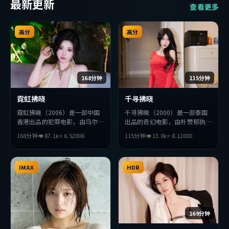
最新更新
查看更多
高分
高分
168分钟
115分钟
霓虹拂晓
千寻拂晓
霓虹拂晓（2006）是一部中国
千寻拂晓（2000）是一部泰国
香港出品的犯罪电影，由乌尔善
出品的奇幻电影，由朴赞郁执
执导，孙艺珍、宋康昊、苍井优
导，堺雅人、黄政民、廖凡等主
168分钟
👁
87.1
k
⭐
6.5
2006
115分钟
👁
13.0
k
⭐
8.1
2000
等主演。影片在叙事与视听上力
演。影片在叙事与视听上力求突
求突破，探讨人性与抉择，节奏
破，探讨人性与抉择，节奏张弛
张弛有度，适合喜欢该类型的观
有度，适合喜欢该类型的观众完
众完整观看。
IMAX
整观看。
HDR
169分钟