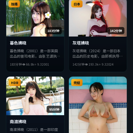
该类型的观众完整观看。
独播
观众完整观看。
日本
183分钟
142分钟
暮色拂晓
灰塔拂晓
暮色拂晓（2001）是一部英国
灰塔拂晓（2024）是一部日本
出品的冒险电影，由张艺谋执
出品的历史电影，由郭帆执导，
导，张曼玉、秦昊、刘德华等主
张译、廖凡、赞达亚等主演。影
183分钟
👁
66.8
k
⭐
9.3
2001
142分钟
👁
193.3
k
⭐
9.3
2024
演。影片在叙事与视听上力求突
片在叙事与视听上力求突破，探
破，探讨人性与抉择，节奏张弛
讨人性与抉择，节奏张弛有度，
有度，适合喜欢该类型的观众完
适合喜欢该类型的观众完整观
整观看。
HDR
看。
完结
95分钟
南渡拂晓
南渡拂晓（2011）是一部印度