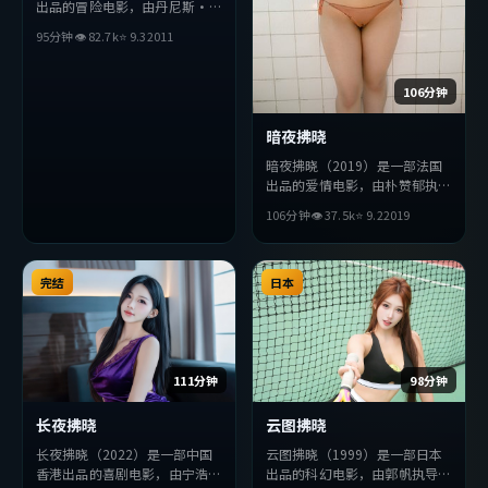
出品的冒险电影，由丹尼斯·
维伦纽瓦执导，役所广司、基里
95分钟
👁
82.7
k
⭐
9.3
2011
安·墨菲、周冬雨等主演。影
片在叙事与视听上力求突破，探
讨人性与抉择，节奏张弛有度，
106分钟
适合喜欢该类型的观众完整观
看。
暗夜拂晓
暗夜拂晓（2019）是一部法国
出品的爱情电影，由朴赞郁执
导，赞达亚、梁朝伟、章子怡等
106分钟
👁
37.5
k
⭐
9.2
2019
主演。影片在叙事与视听上力求
突破，探讨人性与抉择，节奏张
弛有度，适合喜欢该类型的观众
完结
完整观看。
日本
111分钟
98分钟
长夜拂晓
云图拂晓
长夜拂晓（2022）是一部中国
云图拂晓（1999）是一部日本
香港出品的喜剧电影，由宁浩执
出品的科幻电影，由郭帆执导，