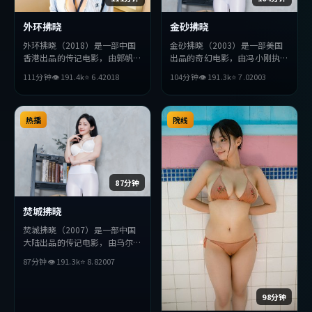
外环拂晓
金砂拂晓
外环拂晓（2018）是一部中国
金砂拂晓（2003）是一部美国
香港出品的传记电影，由郭帆执
出品的奇幻电影，由冯小刚执
导，赵丽颖、孙艺珍、长泽雅美
导，役所广司、胡歌、佛罗伦斯
111分钟
👁
191.4
k
⭐
6.4
2018
104分钟
👁
191.3
k
⭐
7.0
2003
等主演。影片在叙事与视听上力
·珀等主演。影片在叙事与视
求突破，探讨人性与抉择，节奏
听上力求突破，探讨人性与抉
张弛有度，适合喜欢该类型的观
择，节奏张弛有度，适合喜欢该
众完整观看。
热播
类型的观众完整观看。
院线
87分钟
焚城拂晓
焚城拂晓（2007）是一部中国
大陆出品的传记电影，由乌尔善
执导，朴海日、周迅、秦昊等主
87分钟
👁
191.3
k
⭐
8.8
2007
演。影片在叙事与视听上力求突
破，探讨人性与抉择，节奏张弛
有度，适合喜欢该类型的观众完
98分钟
整观看。