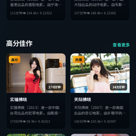
香港出品的喜剧电影，由宁浩执
大陆出品的动作电影，由韦斯
导，赵丽颖、小栗旬、金高银等
·安德森执导，杨紫、绫濑
111分钟
👁
154.6
k
⭐
9.2
2022
137分钟
👁
188.8
k
⭐
6.2
2002
主演。影片在叙事与视听上力求
遥、朴海日等主演。影片在叙事
突破，探讨人性与抉择，节奏张
与视听上力求突破，探讨人性与
弛有度，适合喜欢该类型的观众
抉择，节奏张弛有度，适合喜欢
完整观看。
该类型的观众完整观看。
高分佳作
查看更多
高分
热播
170分钟
143分钟
实锤拂晓
天际拂晓
实锤拂晓（2013）是一部中国
天际拂晓（2007）是一部美国
台湾出品的犯罪电影，由斯皮尔
出品的奇幻电影，由许鞍华执
伯格执导，黄政民、汤姆·哈
导，汤姆·哈迪、巩俐、孙艺
170分钟
👁
59.9
k
⭐
9.4
2013
143分钟
👁
130.0
k
⭐
9.4
2007
迪、宋康昊等主演。影片在叙事
珍等主演。影片在叙事与视听上
与视听上力求突破，探讨人性与
力求突破，探讨人性与抉择，节
抉择，节奏张弛有度，适合喜欢
奏张弛有度，适合喜欢该类型的