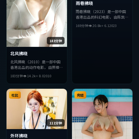
雨巷拂晓
雨巷拂晓（2023）是一部中国
香港出品的科幻电影，由陈凯歌
执导，王凯、松田龙平、周迅等
169分钟
👁
20.8
k
⭐
6.1
2023
主演。影片在叙事与视听上力求
突破，探讨人性与抉择，节奏张
弛有度，适合喜欢该类型的观众
183分钟
完整观看。
北风拂晓
北风拂晓（2010）是一部中国
香港出品的动作电影，由贾樟柯
执导，薛景求、绫濑遥、堺雅人
183分钟
👁
14.2
k
⭐
8.0
2010
等主演。影片在叙事与视听上力
求突破，探讨人性与抉择，节奏
张弛有度，适合喜欢该类型的观
众完整观看。
杜比
完结
111分钟
外环拂晓