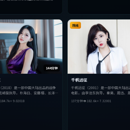
院线
144分钟
征
千帆远征
（2018）是一部中国大陆出品的战争
千帆远征（2001）是一部中国大陆出
宫崎骏执导，朴海日、安藤樱、长泽雅
电影，由李沧东执导，秦昊、周迅、
。影片在叙事与视听上力求突破，探讨
演。影片在叙事与视听上力求突破，

184.7
k
⭐
9.0
2018
137分钟
👁
182.6
k
⭐
7.3
2001
择，节奏张弛有度，适合喜欢该类型的
抉择，节奏张弛有度，适合喜欢该类
观看。
整观看。