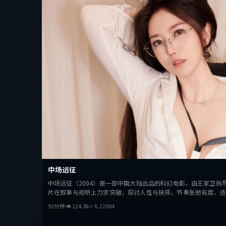
中场远征
中场远征（2004）是一部中国大陆出品的科幻电影，由王家卫执
片在叙事与视听上力求突破，探讨人性与抉择，节奏张弛有度，适
93分钟
👁
124.8
k
⭐
6.2
2004