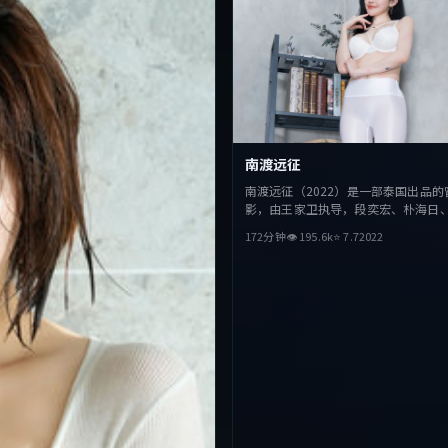
南渡远征
南渡远征（2022）是一部泰国出品的
影，由王家卫执导，段奕宏、朴海日
主演。影片在叙事与视听上力求突破
172分钟
👁
195.6
k
⭐
7.7
2022
与抉择，节奏张弛有度，适合喜欢该
完整观看。