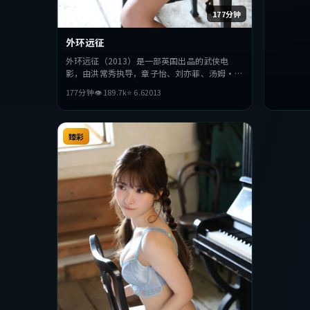
177分钟
外环远征
外环远征（2013）是一部英国出品的武侠电
影，由洪常秀执导，章子怡、刘亦菲、汤姆·哈
迪等主演。影片在叙事与视听上力求突破，探讨
177分钟
👁
189.7
k
⭐
6.6
2013
人性与抉择，节奏张弛有度，适合喜欢该类型的
观众完整观看。
臻彩