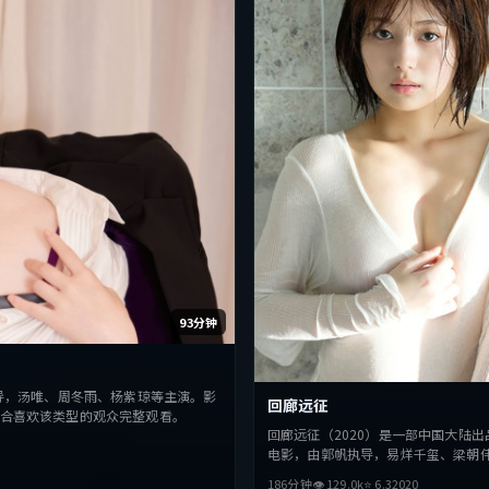
93分钟
导，汤唯、周冬雨、杨紫琼等主演。影
回廊远征
合喜欢该类型的观众完整观看。
回廊远征（2020）是一部中国大陆出
电影，由郭帆执导，易烊千玺、梁朝
主演。影片在叙事与视听上力求突破
186分钟
👁
129.0
k
⭐
6.3
2020