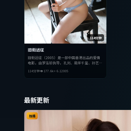
114分钟
旧街远征
旧街远征（2005）是一部中国香港出品的爱情
电影，由罗泓轸执导，孔刘、易烊千玺、孙艺珍
等主演。影片在叙事与视听上力求突破，探讨人
114分钟
👁
177.6
k
⭐
6.1
2005
性与抉择，节奏张弛有度，适合喜欢该类型的观
众完整观看。
最新更新
独播