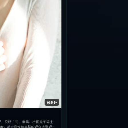
93分钟
导，役所广司、秦昊、松田龙平等主
度，适合喜欢该类型的观众完整观