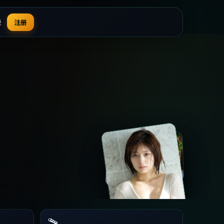
录
注册
🎬