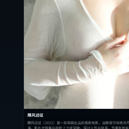
飓风远征
飓风远征（2022）是一部英国出品的喜剧电影，由斯皮尔伯格执
演。影片在叙事与视听上力求突破，探讨人性与抉择，节奏张弛有