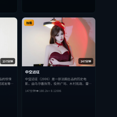
独播
137分钟
147分钟
中空远征
品的惊悚
中空远征（2006）是一部法国出品的历史电
周润发等主
影，由乌尔善执导，役所广司、木村拓哉、雷佳
探讨人性与
音等主演。影片在叙事与视听上力求突破，探讨
147分钟
👁
180.2
k
⭐
8.1
2006
型的观众完
人性与抉择，节奏张弛有度，适合喜欢该类型的
观众完整观看。