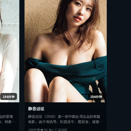
186分钟
106分钟
静音远征
品的爱情
静音远征（2008）是一部中国台湾出品的家庭
伟、杨紫等
电影，由宁浩执导，松田龙平、周润发、提莫西
，探讨人性
·查拉梅等主演。影片在叙事与视听上力求突
106分钟
👁
55.9
k
⭐
7.0
2008