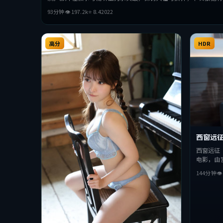
看。
93分钟
👁
197.2
k
⭐
8.4
2022
高分
HDR
西窗远
西窗远征
电影，由
美等主演
144分钟

人性与抉
观众完整