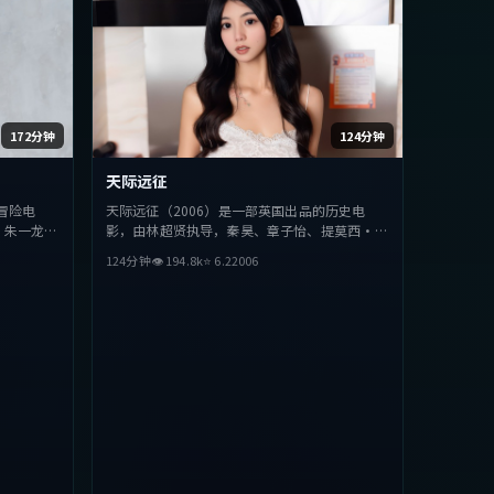
172分钟
124分钟
天际远征
冒险电
天际远征（2006）是一部英国出品的历史电
、朱一龙等
影，由林超贤执导，秦昊、章子怡、提莫西·查
，探讨人性
拉梅等主演。影片在叙事与视听上力求突破，探
124分钟
👁
194.8
k
⭐
6.2
2006
类型的观众
讨人性与抉择，节奏张弛有度，适合喜欢该类型
的观众完整观看。