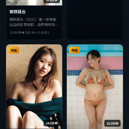
完整观看。
钢铁疑云
钢铁疑云（2021）是一部英国
出品的犯罪电影，由贾樟柯执
导，段奕宏、雷佳音、金高银等
139分钟
👁
180.9
k
⭐
9.4
2021
主演。影片在叙事与视听上力求
突破，探讨人性与抉择，节奏张
弛有度，适合喜欢该类型的观众
完整观看。
完结
完结
142分钟
152分钟