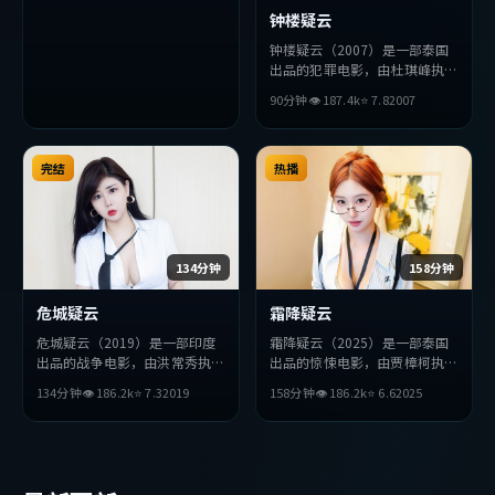
钟楼疑云
钟楼疑云（2007）是一部泰国
出品的犯罪电影，由杜琪峰执
导，松田龙平、秦昊、段奕宏等
90分钟
👁
187.4
k
⭐
7.8
2007
主演。影片在叙事与视听上力求
突破，探讨人性与抉择，节奏张
弛有度，适合喜欢该类型的观众
完结
完整观看。
热播
134分钟
158分钟
危城疑云
霜降疑云
危城疑云（2019）是一部印度
霜降疑云（2025）是一部泰国
出品的战争电影，由洪常秀执
出品的惊悚电影，由贾樟柯执
导，周迅、刘德华、黄政民等主
导，巩俐、孙艺珍、秦昊等主
134分钟
👁
186.2
k
⭐
7.3
2019
158分钟
👁
186.2
k
⭐
6.6
2025
演。影片在叙事与视听上力求突
演。影片在叙事与视听上力求突
破，探讨人性与抉择，节奏张弛
破，探讨人性与抉择，节奏张弛
有度，适合喜欢该类型的观众完
有度，适合喜欢该类型的观众完
整观看。
整观看。