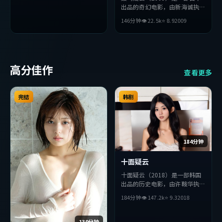
出品的奇幻电影，由新海诚执
导，苍井优、木村拓哉、小栗旬
146分钟
👁
22.5
k
⭐
8.9
2009
等主演。影片在叙事与视听上力
求突破，探讨人性与抉择，节奏
张弛有度，适合喜欢该类型的观
众完整观看。
高分佳作
查看更多
完结
韩剧
184分钟
十面疑云
十面疑云（2018）是一部韩国
出品的历史电影，由许鞍华执
导，周迅、小栗旬、木村拓哉等
184分钟
👁
147.2
k
⭐
9.3
2018
主演。影片在叙事与视听上力求
突破，探讨人性与抉择，节奏张
弛有度，适合喜欢该类型的观众
139分钟