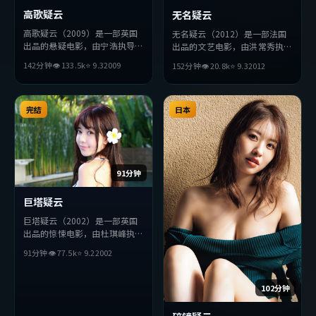
高歌疑云
无名疑云
高歌疑云（2009）是一部英国
无名疑云（2012）是一部法国
出品的悬疑电影，由宁浩执导，
出品的文艺电影，由洪常秀执
长泽雅美、胡歌、雷佳音等主
导，安藤樱、全度妍、堺雅人等
142分钟
👁
133.5
k
⭐
9.3
2009
152分钟
👁
20.8
k
⭐
9.3
2012
演。影片在叙事与视听上力求突
主演。影片在叙事与视听上力求
破，探讨人性与抉择，节奏张弛
突破，探讨人性与抉择，节奏张
有度，适合喜欢该类型的观众完
弛有度，适合喜欢该类型的观众
整观看。
完结
完整观看。
日本
91分钟
巨塔疑云
巨塔疑云（2002）是一部英国
出品的惊悚电影，由杜琪峰执
导，河正宇、周润发、王凯等主
91分钟
👁
77.5
k
⭐
9.2
2002
演。影片在叙事与视听上力求突
破，探讨人性与抉择，节奏张弛
有度，适合喜欢该类型的观众完
102分钟
整观看。