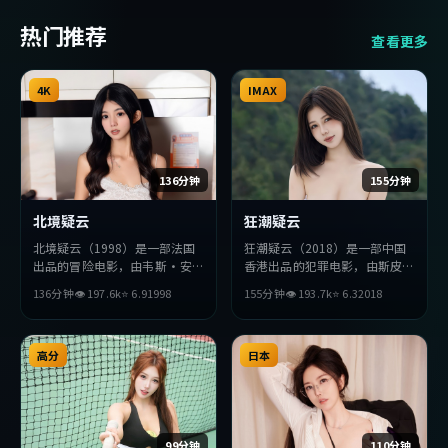
热门推荐
查看更多
4K
IMAX
136分钟
155分钟
北境疑云
狂潮疑云
北境疑云（1998）是一部法国
狂潮疑云（2018）是一部中国
出品的冒险电影，由韦斯·安
香港出品的犯罪电影，由斯皮尔
德森执导，梁朝伟、张曼玉、雷
伯格执导，杨紫琼、梁朝伟、全
136分钟
👁
197.6
k
⭐
6.9
1998
155分钟
👁
193.7
k
⭐
6.3
2018
佳音等主演。影片在叙事与视听
度妍等主演。影片在叙事与视听
上力求突破，探讨人性与抉择，
上力求突破，探讨人性与抉择，
节奏张弛有度，适合喜欢该类型
节奏张弛有度，适合喜欢该类型
的观众完整观看。
高分
的观众完整观看。
日本
99分钟
110分钟