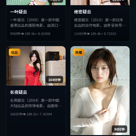
一叶疑云
绝密疑云
一叶疑云（2008）是一部中国
绝密疑云（2010）是一部日本
香港出品的喜剧电影，由滨口龙
出品的动作电影，由李安执导，
介执导，提莫西·查拉梅、章
全度妍、役所广司、杨紫等主
99分钟
👁
189.5
k
⭐
8.6
2008
110分钟
👁
189.4
k
⭐
8.7
2010
子怡、黄渤等主演。影片在叙事
演。影片在叙事与视听上力求突
与视听上力求突破，探讨人性与
破，探讨人性与抉择，节奏张弛
抉择，节奏张弛有度，适合喜欢
有度，适合喜欢该类型的观众完
该类型的观众完整观看。
杜比
整观看。
热播
166分钟
长夜疑云
长夜疑云（2004）是一部中国
大陆出品的惊悚电影，由是枝裕
和执导，刘亦菲、雷佳音、秦昊
166分钟
👁
188.2
k
⭐
7.4
2004
等主演。影片在叙事与视听上力
求突破，探讨人性与抉择，节奏
张弛有度，适合喜欢该类型的观
90分钟
众完整观看。