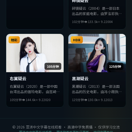
碎镜疑云
碎镜疑云（2004）是一部日本
出品的家庭电影，由罗泓轸执
导，基里安·墨菲、长泽雅
102分钟
👁
133.5
k
⭐
9.2
2004
美、刘德华等主演。影片在叙事
与视听上力求突破，探讨人性与
抉择，节奏张弛有度，适合喜欢
臻彩
该类型的观众完整观看。
HDR
105分钟
125分钟
右翼疑云
黑潮疑云
右翼疑云（2020）是一部中国
黑潮疑云（2013）是一部法国
台湾出品的冒险电影，由宫崎骏
出品的历史电影，由冯小刚执
执导，秦昊、黄政民、雷佳音等
导，周迅、段奕宏、杨紫琼等主
105分钟
👁
144.6
k
⭐
9.2
2020
125分钟
👁
130.0
k
⭐
9.1
2013
主演。影片在叙事与视听上力求
演。影片在叙事与视听上力求突
突破，探讨人性与抉择，节奏张
破，探讨人性与抉择，节奏张弛
弛有度，适合喜欢该类型的观众
有度，适合喜欢该类型的观众完
完整观看。
整观看。
©
2026
亚洲中文字幕在线观看
· 高清中字免费播 · 仅供学习交流
亚洲中文字幕在线观看
· 亚洲欧美片源每日更新 · 欢迎收藏本站