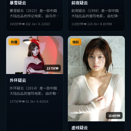
暴雪疑云
前夜疑云
暴雪疑云（2023）是一部中国
前夜疑云（1998）是一部中国
大陆出品的传记电影，由乌尔善
大陆出品的冒险电影，由杜琪峰
执导，黄政民、廖凡、雷佳音等
执导，堺雅人、薛景求、长泽雅
165分钟
👁
162.1
k
⭐
6.1
2023
118分钟
👁
124.3
k
⭐
8.8
1998
主演。影片在叙事与视听上力求
美等主演。影片在叙事与视听上
突破，探讨人性与抉择，节奏张
力求突破，探讨人性与抉择，节
弛有度，适合喜欢该类型的观众
奏张弛有度，适合喜欢该类型的
完整观看。
热播
观众完整观看。
臻彩
137分钟
外环疑云
外环疑云（2014）是一部中国
大陆出品的冒险电影，由许鞍华
执导，吴京、孔刘、王凯等主
137分钟
👁
52.3
k
⭐
6.6
2014
演。影片在叙事与视听上力求突
破，探讨人性与抉择，节奏张弛
有度，适合喜欢该类型的观众完
156分钟
整观看。
虚线疑云