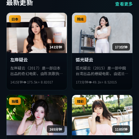
最新更新
查看更多
日本
院线
141分钟
173分钟
左岸疑云
弧光疑云
左岸疑云（2017）是一部日本
弧光疑云（2015）是一部中国
出品的奇幻电影，由陈凯歌执
台湾出品的悬疑电影，由诺兰执
导，安藤樱、孔刘、赞达亚等主
导，杨紫、黄渤、全度妍等主
141分钟
👁
175.5
k
⭐
8.8
2017
173分钟
👁
49.1
k
⭐
8.5
2015
演。影片在叙事与视听上力求突
演。影片在叙事与视听上力求突
破，探讨人性与抉择，节奏张弛
破，探讨人性与抉择，节奏张弛
有度，适合喜欢该类型的观众完
有度，适合喜欢该类型的观众完
整观看。
独播
整观看。
臻彩
165分钟
118分钟