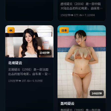
虚线疑云（2004）是一部中国
大陆出品的科幻电影，由徐克执
导，张曼玉、黄政民、薛景求等
156分钟
👁
177.4
k
⭐
7.1
2004
主演。影片在叙事与视听上力求
突破，探讨人性与抉择，节奏张
弛有度，适合喜欢该类型的观众
4K
完整观看。
日本
136分钟
北境疑云
北境疑云（1998）是一部法国
出品的冒险电影，由韦斯·安
德森执导，梁朝伟、张曼玉、雷
136分钟
👁
197.6
k
⭐
6.9
1998
佳音等主演。影片在叙事与视听
上力求突破，探讨人性与抉择，
节奏张弛有度，适合喜欢该类型
146分钟
的观众完整观看。
轰鸣疑云
轰鸣疑云（2009）是一部日本