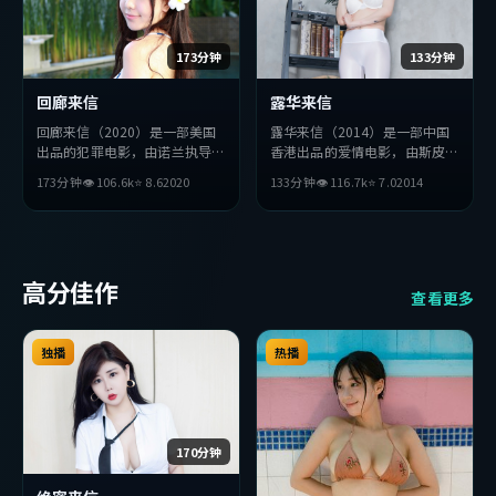
173分钟
133分钟
回廊来信
露华来信
回廊来信（2020）是一部美国
露华来信（2014）是一部中国
出品的犯罪电影，由诺兰执导，
香港出品的爱情电影，由斯皮尔
杨紫、赵丽颖、长泽雅美等主
伯格执导，杨紫、宋康昊、长泽
173分钟
👁
106.6
k
⭐
8.6
2020
133分钟
👁
116.7
k
⭐
7.0
2014
演。影片在叙事与视听上力求突
雅美等主演。影片在叙事与视听
破，探讨人性与抉择，节奏张弛
上力求突破，探讨人性与抉择，
有度，适合喜欢该类型的观众完
节奏张弛有度，适合喜欢该类型
整观看。
的观众完整观看。
高分佳作
查看更多
独播
热播
170分钟