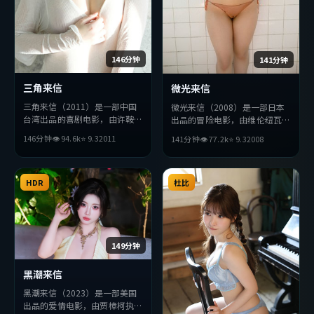
146分钟
141分钟
三角来信
微光来信
三角来信（2011）是一部中国
微光来信（2008）是一部日本
台湾出品的喜剧电影，由许鞍华
出品的冒险电影，由维伦纽瓦执
执导，巩俐、秦昊、李秉宪等主
导，苍井优、李秉宪、赞达亚等
146分钟
👁
94.6
k
⭐
9.3
2011
141分钟
👁
77.2
k
⭐
9.3
2008
演。影片在叙事与视听上力求突
主演。影片在叙事与视听上力求
破，探讨人性与抉择，节奏张弛
突破，探讨人性与抉择，节奏张
有度，适合喜欢该类型的观众完
弛有度，适合喜欢该类型的观众
整观看。
HDR
完整观看。
杜比
149分钟
黑潮来信
黑潮来信（2023）是一部美国
出品的爱情电影，由贾樟柯执