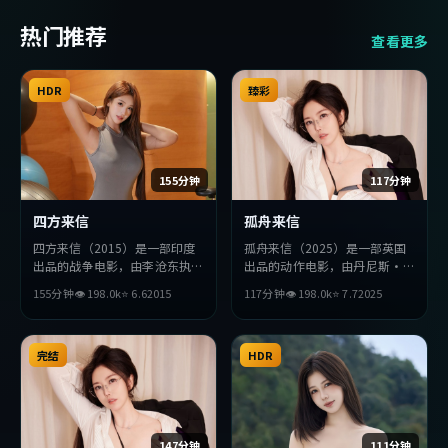
热门推荐
查看更多
HDR
臻彩
155分钟
117分钟
四方来信
孤舟来信
四方来信（2015）是一部印度
孤舟来信（2025）是一部英国
出品的战争电影，由李沧东执
出品的动作电影，由丹尼斯·
导，朱一龙、安藤樱、周冬雨等
维伦纽瓦执导，提莫西·查拉
155分钟
👁
198.0
k
⭐
6.6
2015
117分钟
👁
198.0
k
⭐
7.7
2025
主演。影片在叙事与视听上力求
梅、金高银、刘亦菲等主演。影
突破，探讨人性与抉择，节奏张
片在叙事与视听上力求突破，探
弛有度，适合喜欢该类型的观众
讨人性与抉择，节奏张弛有度，
完整观看。
完结
适合喜欢该类型的观众完整观
HDR
看。
147分钟
111分钟