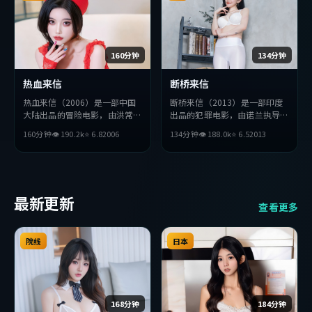
160分钟
134分钟
热血来信
断桥来信
热血来信（2006）是一部中国
断桥来信（2013）是一部印度
大陆出品的冒险电影，由洪常秀
出品的犯罪电影，由诺兰执导，
执导，胡歌、杨紫、堺雅人等主
金高银、安藤樱、小栗旬等主
160分钟
👁
190.2
k
⭐
6.8
2006
134分钟
👁
188.0
k
⭐
6.5
2013
演。影片在叙事与视听上力求突
演。影片在叙事与视听上力求突
破，探讨人性与抉择，节奏张弛
破，探讨人性与抉择，节奏张弛
有度，适合喜欢该类型的观众完
有度，适合喜欢该类型的观众完
整观看。
整观看。
最新更新
查看更多
院线
日本
168分钟
184分钟