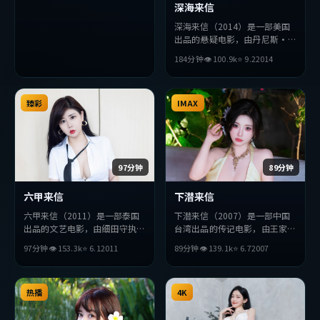
深海来信
深海来信（2014）是一部美国
出品的悬疑电影，由丹尼斯·
维伦纽瓦执导，长泽雅美、小栗
184分钟
👁
100.9
k
⭐
9.2
2014
旬、吴京等主演。影片在叙事与
视听上力求突破，探讨人性与抉
择，节奏张弛有度，适合喜欢该
臻彩
类型的观众完整观看。
IMAX
97分钟
89分钟
六甲来信
下潜来信
六甲来信（2011）是一部泰国
下潜来信（2007）是一部中国
出品的文艺电影，由细田守执
台湾出品的传记电影，由王家卫
导，章子怡、巩俐、木村拓哉等
执导，木村拓哉、朴海日、黄渤
97分钟
👁
153.3
k
⭐
6.1
2011
89分钟
👁
139.1
k
⭐
6.7
2007
主演。影片在叙事与视听上力求
等主演。影片在叙事与视听上力
突破，探讨人性与抉择，节奏张
求突破，探讨人性与抉择，节奏
弛有度，适合喜欢该类型的观众
张弛有度，适合喜欢该类型的观
完整观看。
热播
众完整观看。
4K