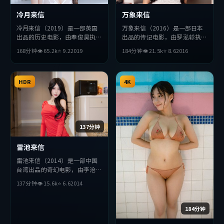
冷月来信
万象来信
冷月来信（2019）是一部英国
万象来信（2016）是一部日本
出品的历史电影，由奉俊昊执
出品的传记电影，由罗泓轸执
导，刘德华、易烊千玺、全度妍
导，王凯、秦昊、吴京等主演。
168分钟
👁
65.2
k
⭐
9.2
2019
184分钟
👁
21.5
k
⭐
8.6
2016
等主演。影片在叙事与视听上力
影片在叙事与视听上力求突破，
求突破，探讨人性与抉择，节奏
探讨人性与抉择，节奏张弛有
张弛有度，适合喜欢该类型的观
度，适合喜欢该类型的观众完整
众完整观看。
HDR
观看。
4K
137分钟
雷池来信
雷池来信（2014）是一部中国
台湾出品的奇幻电影，由李沧东
执导，梁朝伟、易烊千玺、妻夫
137分钟
👁
15.6
k
⭐
6.6
2014
木聪等主演。影片在叙事与视听
上力求突破，探讨人性与抉择，
节奏张弛有度，适合喜欢该类型
184分钟
的观众完整观看。