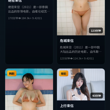
绝密来信
绝密来信（2021）是一部泰国
出品的惊悚电影，由维伦纽瓦执
导，梁朝伟、汤唯、廖凡等主
170分钟
👁
184.9
k
⭐
9.4
2021
演。影片在叙事与视听上力求突
破，探讨人性与抉择，节奏张弛
有度，适合喜欢该类型的观众完
123分钟
整观看。
危城来信
危城来信（2011）是一部中国
大陆出品的历史电影，由韦斯
·安德森执导，朱一龙、秦
123分钟
👁
114.3
k
⭐
9.4
2011
昊、段奕宏等主演。影片在叙事
与视听上力求突破，探讨人性与
抉择，节奏张弛有度，适合喜欢
韩剧
该类型的观众完整观看。
臻彩
93分钟
上行来信