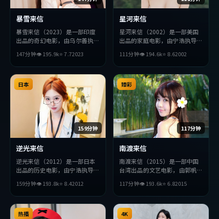
暴雪来信
星河来信
暴雪来信（2023）是一部印度
星河来信（2002）是一部美国
出品的奇幻电影，由乌尔善执
出品的家庭电影，由宁浩执导，
导，王凯、提莫西·查拉梅、
周迅、朱一龙、雷佳音等主演。
147分钟
👁
195.9
k
⭐
7.7
2023
111分钟
👁
194.6
k
⭐
8.6
2002
秦昊等主演。影片在叙事与视听
影片在叙事与视听上力求突破，
上力求突破，探讨人性与抉择，
探讨人性与抉择，节奏张弛有
节奏张弛有度，适合喜欢该类型
度，适合喜欢该类型的观众完整
的观众完整观看。
日本
观看。
臻彩
159分钟
117分钟
逆光来信
南渡来信
逆光来信（2012）是一部日本
南渡来信（2015）是一部中国
出品的历史电影，由宁浩执导，
台湾出品的文艺电影，由郭帆执
汤唯、李秉宪、周迅等主演。影
导，刘德华、汤唯、黄政民等主
159分钟
👁
193.8
k
⭐
8.4
2012
117分钟
👁
193.6
k
⭐
6.8
2015
片在叙事与视听上力求突破，探
演。影片在叙事与视听上力求突
讨人性与抉择，节奏张弛有度，
破，探讨人性与抉择，节奏张弛
适合喜欢该类型的观众完整观
有度，适合喜欢该类型的观众完
看。
热播
整观看。
4K