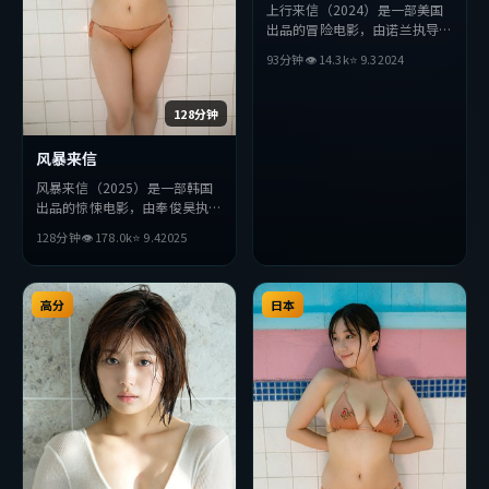
上行来信（2024）是一部美国
出品的冒险电影，由诺兰执导，
沈腾、佛罗伦斯·珀、雷佳音
93分钟
👁
14.3
k
⭐
9.3
2024
等主演。影片在叙事与视听上力
求突破，探讨人性与抉择，节奏
张弛有度，适合喜欢该类型的观
128分钟
众完整观看。
风暴来信
风暴来信（2025）是一部韩国
出品的惊悚电影，由奉俊昊执
导，基里安·墨菲、朱一龙、
128分钟
👁
178.0
k
⭐
9.4
2025
赞达亚等主演。影片在叙事与视
听上力求突破，探讨人性与抉
择，节奏张弛有度，适合喜欢该
类型的观众完整观看。
高分
日本