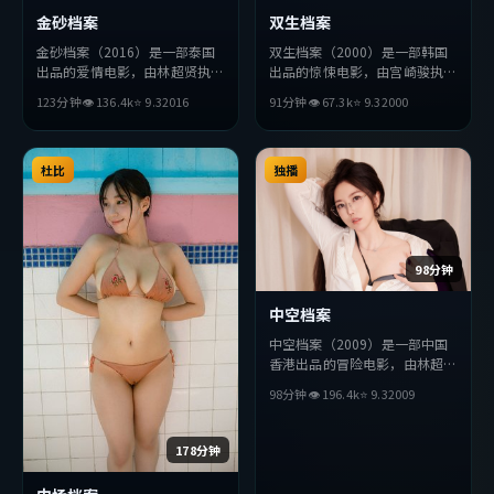
金砂档案
双生档案
金砂档案（2016）是一部泰国
双生档案（2000）是一部韩国
出品的爱情电影，由林超贤执
出品的惊悚电影，由宫崎骏执
导，沈腾、全度妍、朴海日等主
导，河正宇、木村拓哉、吴京等
123分钟
👁
136.4
k
⭐
9.3
2016
91分钟
👁
67.3
k
⭐
9.3
2000
演。影片在叙事与视听上力求突
主演。影片在叙事与视听上力求
破，探讨人性与抉择，节奏张弛
突破，探讨人性与抉择，节奏张
有度，适合喜欢该类型的观众完
弛有度，适合喜欢该类型的观众
整观看。
杜比
完整观看。
独播
98分钟
中空档案
中空档案（2009）是一部中国
香港出品的冒险电影，由林超贤
执导，安藤樱、刘亦菲、宋康昊
98分钟
👁
196.4
k
⭐
9.3
2009
等主演。影片在叙事与视听上力
求突破，探讨人性与抉择，节奏
张弛有度，适合喜欢该类型的观
178分钟
众完整观看。