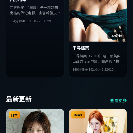
四方档案（1999）是一部韩国
出品的传记电影，由宫崎骏执
导，周冬雨、朴海日、黄政民等
134分钟
👁
192.6
k
⭐
7.3
1999
主演。影片在叙事与视听上力求
突破，探讨人性与抉择，节奏张
弛有度，适合喜欢该类型的观众
149分钟
完整观看。
千寻档案
千寻档案（2010）是一部美国
出品的传记电影，由许鞍华执
导，全度妍、胡歌、章子怡等主
149分钟
👁
192.4
k
⭐
6.2
2010
演。影片在叙事与视听上力求突
破，探讨人性与抉择，节奏张弛
有度，适合喜欢该类型的观众完
整观看。
最新更新
查看更多
日本
IMAX