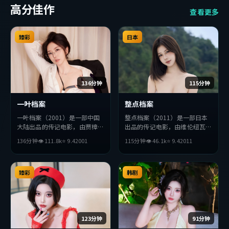
高分佳作
查看更多
臻彩
日本
136分钟
115分钟
一叶档案
整点档案
一叶档案（2001）是一部中国
整点档案（2011）是一部日本
大陆出品的传记电影，由贾樟柯
出品的传记电影，由维伦纽瓦执
执导，木村拓哉、赵丽颖、廖凡
导，杨紫、章子怡、朱一龙等主
136分钟
👁
111.8
k
⭐
9.4
2001
115分钟
👁
46.1
k
⭐
9.4
2011
等主演。影片在叙事与视听上力
演。影片在叙事与视听上力求突
求突破，探讨人性与抉择，节奏
破，探讨人性与抉择，节奏张弛
张弛有度，适合喜欢该类型的观
有度，适合喜欢该类型的观众完
众完整观看。
臻彩
整观看。
韩剧
123分钟
91分钟