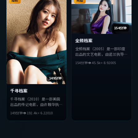
整观看。
臻彩
欢该类型的观众完整观看。
完结
154分钟
全频档案
全频档案（2005）是一部印度
出品的文艺电影，由诺兰执导，
河正宇、役所广司、易烊千玺等
154分钟
👁
45.5
k
⭐
8.9
2005
主演。影片在叙事与视听上力求
突破，探讨人性与抉择，节奏张
弛有度，适合喜欢该类型的观众
149分钟
完整观看。
千寻档案
千寻档案（2010）是一部美国
出品的传记电影，由许鞍华执
导，全度妍、胡歌、章子怡等主
149分钟
👁
192.4
k
⭐
6.2
2010
演。影片在叙事与视听上力求突
破，探讨人性与抉择，节奏张弛
有度，适合喜欢该类型的观众完
整观看。