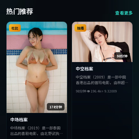
热门推荐
查看更多
杜比
独播
98分钟
中空档案
中空档案（2009）是一部中国
香港出品的冒险电影，由林超贤
执导，安藤樱、刘亦菲、宋康昊
98分钟
👁
196.4
k
⭐
9.3
2009
等主演。影片在叙事与视听上力
求突破，探讨人性与抉择，节奏
张弛有度，适合喜欢该类型的观
178分钟
众完整观看。
中场档案
中场档案（2019）是一部泰国
出品的喜剧电影，由北野武执
导，王凯、木村拓哉、李秉宪等