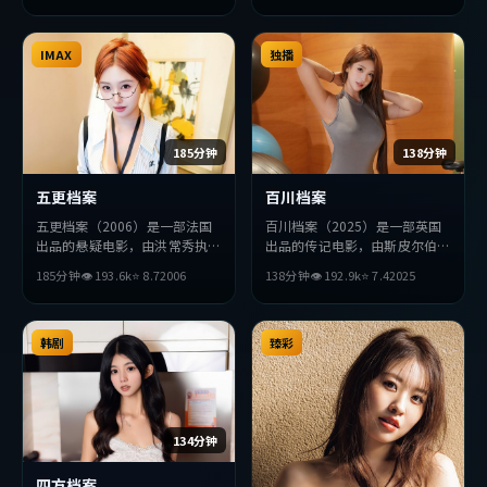
求突破，探讨人性与抉择，节奏
张弛有度，适合喜欢该类型的观
众完整观看。
IMAX
独播
185分钟
138分钟
五更档案
百川档案
五更档案（2006）是一部法国
百川档案（2025）是一部英国
出品的悬疑电影，由洪常秀执
出品的传记电影，由斯皮尔伯格
导，堺雅人、金高银、绫濑遥等
执导，王凯、基里安·墨菲、
185分钟
👁
193.6
k
⭐
8.7
2006
138分钟
👁
192.9
k
⭐
7.4
2025
主演。影片在叙事与视听上力求
黄政民等主演。影片在叙事与视
突破，探讨人性与抉择，节奏张
听上力求突破，探讨人性与抉
弛有度，适合喜欢该类型的观众
择，节奏张弛有度，适合喜欢该
完整观看。
韩剧
类型的观众完整观看。
臻彩
134分钟
四方档案