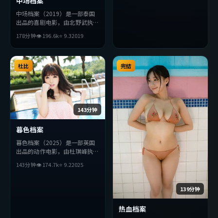
中场档案
中场档案（2019）是一部泰国
出品的喜剧电影，由北野武执
导，王凯、木村拓哉、李秉宪等
178分钟
👁
196.6
k
⭐
9.3
2019
主演。影片在叙事与视听上力求
突破，探讨人性与抉择，节奏张
弛有度，适合喜欢该类型的观众
完整观看。
杜比
完结
143分钟
暮色档案
暮色档案（2025）是一部英国
出品的动作电影，由杜琪峰执
导，廖凡、周迅、佛罗伦斯·
143分钟
👁
174.7
k
⭐
9.2
2025
珀等主演。影片在叙事与视听上
力求突破，探讨人性与抉择，节
奏张弛有度，适合喜欢该类型的
139分钟
观众完整观看。
热血档案