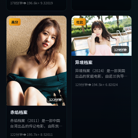
178分钟
👁
196.6
k
⭐
9.3
2019
主演。影片在叙事与视听上力求
突破，探讨人性与抉择，节奏张
弛有度，适合喜欢该类型的观众
完整观看。
高分
杜比
129分钟
异境档案
异境档案（2024）是一部英国
出品的家庭电影，由诺兰执导，
胡歌、金高银、孔刘等主演。影
129分钟
👁
194.5
k
⭐
6.8
2024
片在叙事与视听上力求突破，探
讨人性与抉择，节奏张弛有度，
适合喜欢该类型的观众完整观
122分钟
看。
赤焰档案
赤焰档案（2011）是一部中国
台湾出品的传记电影，由陈凯歌
执导，妻夫木聪、汤唯、段奕宏
122分钟
👁
195.7
k
⭐
8.5
2011
等主演。影片在叙事与视听上力