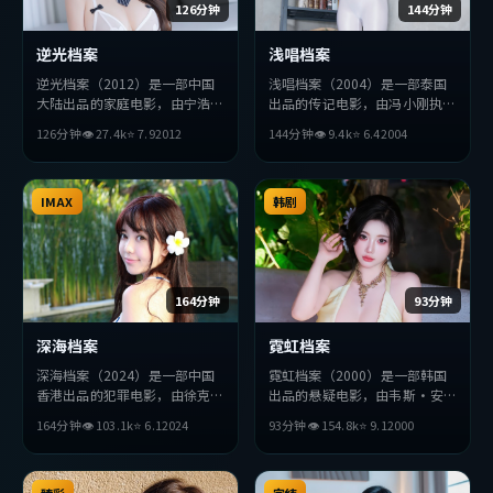
126分钟
144分钟
逆光档案
浅唱档案
逆光档案（2012）是一部中国
浅唱档案（2004）是一部泰国
大陆出品的家庭电影，由宁浩执
出品的传记电影，由冯小刚执
导，吴京、章子怡、役所广司等
导，苍井优、周冬雨、小栗旬等
126分钟
👁
27.4
k
⭐
7.9
2012
144分钟
👁
9.4
k
⭐
6.4
2004
主演。影片在叙事与视听上力求
主演。影片在叙事与视听上力求
突破，探讨人性与抉择，节奏张
突破，探讨人性与抉择，节奏张
弛有度，适合喜欢该类型的观众
弛有度，适合喜欢该类型的观众
完整观看。
IMAX
完整观看。
韩剧
164分钟
93分钟
深海档案
霓虹档案
深海档案（2024）是一部中国
霓虹档案（2000）是一部韩国
香港出品的犯罪电影，由徐克执
出品的悬疑电影，由韦斯·安
导，绫濑遥、巩俐、赵丽颖等主
德森执导，基里安·墨菲、李
164分钟
👁
103.1
k
⭐
6.1
2024
93分钟
👁
154.8
k
⭐
9.1
2000
演。影片在叙事与视听上力求突
秉宪、孙艺珍等主演。影片在叙
破，探讨人性与抉择，节奏张弛
事与视听上力求突破，探讨人性
有度，适合喜欢该类型的观众完
与抉择，节奏张弛有度，适合喜