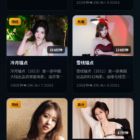
123分钟
👁
196.6
k
⭐
9.3
2014
主演。影片在叙事与视听上力求
突破，探讨人性与抉择，节奏张
弛有度，适合喜欢该类型的观众
院线
完整观看。
热播
156分钟
126分钟
冷月锚点
雪线锚点
冷月锚点（2013）是一部中国
雪线锚点（2011）是一部美国
大陆出品的家庭电影，由洪常秀
出品的科幻电影，由维伦纽瓦执
执导，杨紫琼、全度妍、河正宇
导，易烊千玺、孙艺珍、佛罗伦
156分钟
👁
196.1
k
⭐
7.3
2013
126分钟
👁
195.4
k
⭐
8.3
2011
等主演。影片在叙事与视听上力
斯·珀等主演。影片在叙事与
求突破，探讨人性与抉择，节奏
视听上力求突破，探讨人性与抉
张弛有度，适合喜欢该类型的观
择，节奏张弛有度，适合喜欢该
众完整观看。
院线
类型的观众完整观看。
高分
87分钟