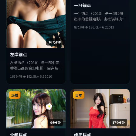
一叶锚点
一叶锚点（2013）是一部印度
出品的悬疑电影，由杜琪峰执
导，汤唯、木村拓哉、梁朝伟等
87分钟
👁
186.0
k
⭐
6.2
2013
主演。影片在叙事与视听上力求
突破，探讨人性与抉择，节奏张
弛有度，适合喜欢该类型的观众
167分钟
完整观看。
左岸锚点
左岸锚点（2010）是一部中国
香港出品的奇幻电影，由许鞍华
执导，周冬雨、赞达亚、提莫西
167分钟
👁
192.5
k
⭐
6.3
2010
·查拉梅等主演。影片在叙事
与视听上力求突破，探讨人性与
抉择，节奏张弛有度，适合喜欢
该类型的观众完整观看。
热播
日本
96分钟
179分钟
全频锚点
绝密锚点