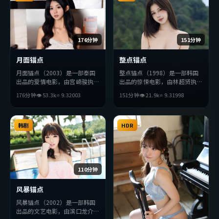
176分钟
151分钟
月面锚点
整点锚点
月面锚点（2003）是一部泰国
整点锚点（1998）是一部韩国
出品的爱情电影，由宫崎骏执
出品的惊悚电影，由林超贤执
导，赵丽颖、张译、黄政民等主
导，长泽雅美、刘亦菲、宋康昊
176分钟
👁
53.3
k
⭐
9.3
2003
151分钟
👁
21.9
k
⭐
9.3
1998
演。影片在叙事与视听上力求突
等主演。影片在叙事与视听上力
破，探讨人性与抉择，节奏张弛
求突破，探讨人性与抉择，节奏
有度，适合喜欢该类型的观众完
张弛有度，适合喜欢该类型的观
整观看。
韩剧
众完整观看。
HDR
110分钟
风暴锚点
风暴锚点（2002）是一部韩国
出品的文艺电影，由滨口龙介执