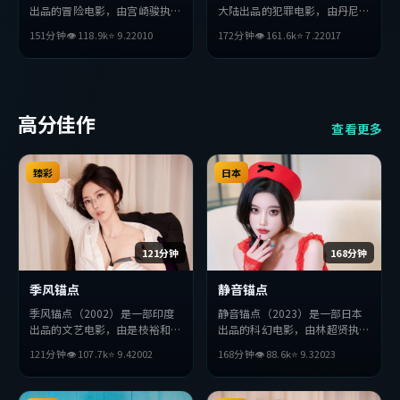
出品的冒险电影，由宫崎骏执
大陆出品的犯罪电影，由丹尼斯
导，刘亦菲、周冬雨、吴京等主
·维伦纽瓦执导，周润发、易
151分钟
👁
118.9
k
⭐
9.2
2010
172分钟
👁
161.6
k
⭐
7.2
2017
演。影片在叙事与视听上力求突
烊千玺、章子怡等主演。影片在
破，探讨人性与抉择，节奏张弛
叙事与视听上力求突破，探讨人
有度，适合喜欢该类型的观众完
性与抉择，节奏张弛有度，适合
整观看。
喜欢该类型的观众完整观看。
高分佳作
查看更多
臻彩
日本
121分钟
168分钟
季风锚点
静音锚点
季风锚点（2002）是一部印度
静音锚点（2023）是一部日本
出品的文艺电影，由是枝裕和执
出品的科幻电影，由林超贤执
导，薛景求、安藤樱、役所广司
导，提莫西·查拉梅、长泽雅
121分钟
👁
107.7
k
⭐
9.4
2002
168分钟
👁
88.6
k
⭐
9.3
2023
等主演。影片在叙事与视听上力
美、易烊千玺等主演。影片在叙
求突破，探讨人性与抉择，节奏
事与视听上力求突破，探讨人性
张弛有度，适合喜欢该类型的观
与抉择，节奏张弛有度，适合喜