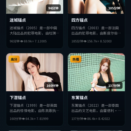
96分钟
185分钟
迷城锚点
四方锚点
迷城锚点（2005）是一部中国
四方锚点（2003）是一部法国
大陆出品的犯罪电影，由杜琪峰
出品的犯罪电影，由斯皮尔伯格
执导，易烊千玺、雷佳音、宋康
执导，梁朝伟、全度妍、小栗旬
96分钟
👁
69.9
k
⭐
7.1
2005
185分钟
👁
156.7
k
⭐
8.5
2003
昊等主演。影片在叙事与视听上
等主演。影片在叙事与视听上力
力求突破，探讨人性与抉择，节
求突破，探讨人性与抉择，节奏
奏张弛有度，适合喜欢该类型的
张弛有度，适合喜欢该类型的观
观众完整观看。
高分
众完整观看。
热播
160分钟
137分钟
下潜锚点
东篱锚点
下潜锚点（1999）是一部英国
东篱锚点（2022）是一部泰国
出品的惊悚电影，由陈凯歌执
出品的文艺电影，由雷德利·
导，沈腾、周迅、赞达亚等主
斯科特执导，吴京、胡歌、沈腾
160分钟
👁
64.3
k
⭐
7.8
1999
137分钟
👁
86.4
k
⭐
8.4
2022
演。影片在叙事与视听上力求突
等主演。影片在叙事与视听上力
破，探讨人性与抉择，节奏张弛
求突破，探讨人性与抉择，节奏