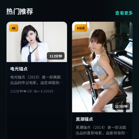
热门推荐
查看更多
4K
HDR
112分钟
电光锚点
电光锚点（2019）是一部美国
出品的传记电影，由宫崎骏执
导，松田龙平、役所广司、木村
112分钟
👁
197.8
k
⭐
6.3
2019
拓哉等主演。影片在叙事与视听
上力求突破，探讨人性与抉择，
节奏张弛有度，适合喜欢该类型
123分钟
的观众完整观看。
黑潮锚点
黑潮锚点（2014）是一部法国
出品的喜剧电影，由是枝裕和执
导，全度妍、段奕宏、杨紫琼等