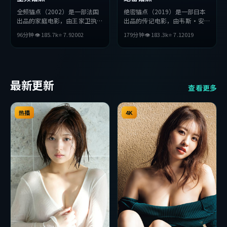
全频锚点（2002）是一部法国
绝密锚点（2019）是一部日本
出品的家庭电影，由王家卫执
出品的传记电影，由韦斯·安
导，孔刘、赵丽颖、妻夫木聪等
德森执导，宋康昊、松田龙平、
96分钟
👁
185.7
k
⭐
7.9
2002
179分钟
👁
183.3
k
⭐
7.1
2019
主演。影片在叙事与视听上力求
汤唯等主演。影片在叙事与视听
突破，探讨人性与抉择，节奏张
上力求突破，探讨人性与抉择，
弛有度，适合喜欢该类型的观众
节奏张弛有度，适合喜欢该类型
完整观看。
的观众完整观看。
最新更新
查看更多
热播
4K