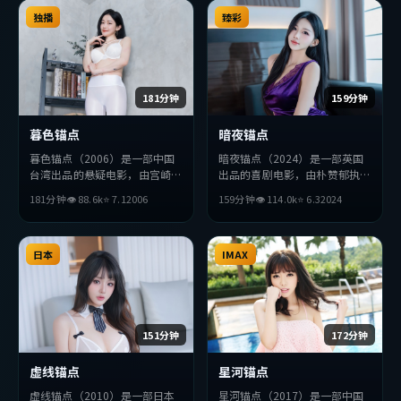
有度，适合喜欢该类型的观众完
张弛有度，适合喜欢该类型的观
整观看。
独播
众完整观看。
臻彩
181分钟
159分钟
暮色锚点
暗夜锚点
暮色锚点（2006）是一部中国
暗夜锚点（2024）是一部英国
台湾出品的悬疑电影，由宫崎骏
出品的喜剧电影，由朴赞郁执
执导，周冬雨、易烊千玺、役所
导，松田龙平、黄渤、金高银等
181分钟
👁
88.6
k
⭐
7.1
2006
159分钟
👁
114.0
k
⭐
6.3
2024
广司等主演。影片在叙事与视听
主演。影片在叙事与视听上力求
上力求突破，探讨人性与抉择，
突破，探讨人性与抉择，节奏张
节奏张弛有度，适合喜欢该类型
弛有度，适合喜欢该类型的观众
的观众完整观看。
日本
完整观看。
IMAX
151分钟
172分钟
虚线锚点
星河锚点
虚线锚点（2010）是一部日本
星河锚点（2017）是一部中国