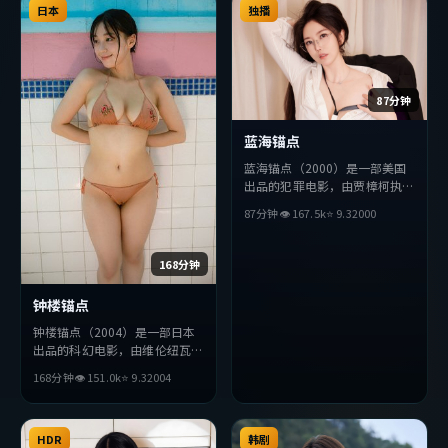
众完整观看。
日本
欢该类型的观众完整观看。
独播
87分钟
蓝海锚点
蓝海锚点（2000）是一部美国
出品的犯罪电影，由贾樟柯执
导，木村拓哉、张译、周冬雨等
87分钟
👁
167.5
k
⭐
9.3
2000
主演。影片在叙事与视听上力求
突破，探讨人性与抉择，节奏张
弛有度，适合喜欢该类型的观众
168分钟
完整观看。
钟楼锚点
钟楼锚点（2004）是一部日本
出品的科幻电影，由维伦纽瓦执
导，易烊千玺、黄渤、汤唯等主
168分钟
👁
151.0
k
⭐
9.3
2004
演。影片在叙事与视听上力求突
破，探讨人性与抉择，节奏张弛
有度，适合喜欢该类型的观众完
整观看。
HDR
韩剧